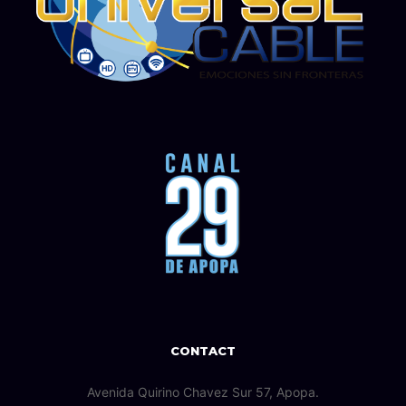
CONTACT
Avenida Quirino Chavez Sur 57, Apopa.