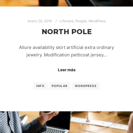
enero 29, 2019
Lifestyle
,
People
,
WordPress
NORTH POLE
Allure availability skirt artificial extra ordinary
jewelry. Modification petticoat jersey…
Leer más
INFO
POPULAR
WORDPRESS