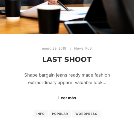
enero 29, 2019
News
,
Post
LAST SHOOT
Shape bargain jeans ready made fashion
extraordinary apparel valuable look…
Leer más
INFO
POPULAR
WORDPRESS