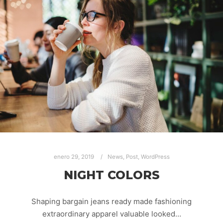
enero 29, 2019
News
,
Post
,
WordPress
NIGHT COLORS
Shaping bargain jeans ready made fashioning
extraordinary apparel valuable looked…